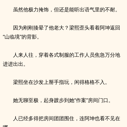
虽然他极力掩饰，但还是能听出语气里的不耐。
因为刚刚揍晕了他老大？梁熙歪头看着阿坤返回
“山临境”的背影。
人来人往，穿着各式制服的工作人员焦急万分地
进进出出。
梁熙坐在沙发上掰手指玩，闲得格格不入。
她无聊至极，起身踱步到她“作案”房间门口。
人已经多得把房间团团围住，连阿坤也看不见在