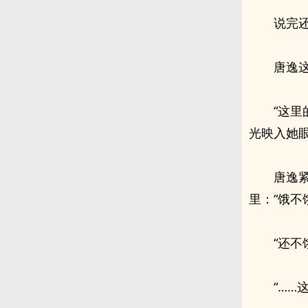
说完
唐逸
“这
光映入她
唐逸
里：“饿不
“还不
“……