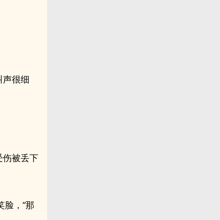
叫声很细
受伤被丢下
笑脸，“那