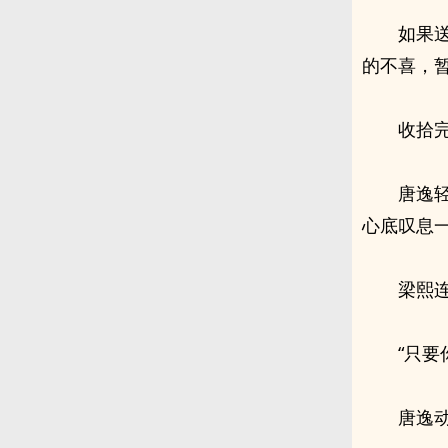
如果
的不喜，
收拾
唐逸
心底叹息
梁熙
“只要
唐逸