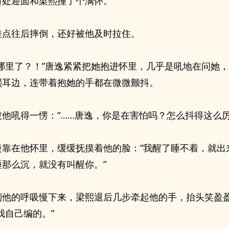
角处迎面和梁熙撞了个满怀。
差点往后摔倒，还好被他及时拉住。
去哪里了？！”唐逸紧紧把她抱进怀里，几乎是吼地在问她
熙耳边，连带着抱她的手都在微微颤抖。
被他吼得一愣：“……唐逸，你是在害怕吗？怎么抖得这么厉
慢靠在他怀里，缓缓抚摸着他的脸：“我醒了睡不着，就出
睡那么沉，就没有叫醒你。”
到他的呼吸慢下来，梁熙退后几步牵起他的手，抬头笑盈
我自己编的。”