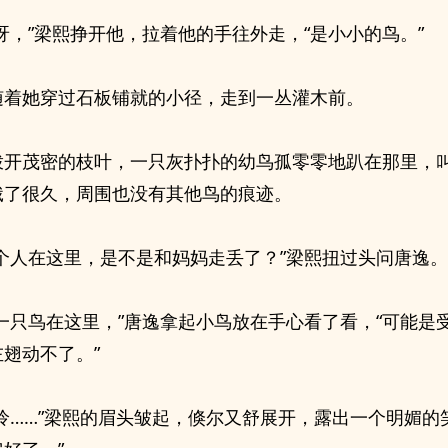
呀，”梁熙挣开他，拉着他的手往外走，“是小小的鸟。”
随着她穿过石板铺就的小径，走到一丛灌木前。
拨开茂密的枝叶，一只灰扑扑的幼鸟孤零零地趴在那里，
饿了很久，周围也没有其他鸟的痕迹。
一个人在这里，是不是和妈妈走丢了？”梁熙扭过头问唐逸。
它一只鸟在这里，”唐逸拿起小鸟放在手心看了看，“可能是
翅动不了。”
可怜……”梁熙的眉头皱起，倏尔又舒展开，露出一个明媚的