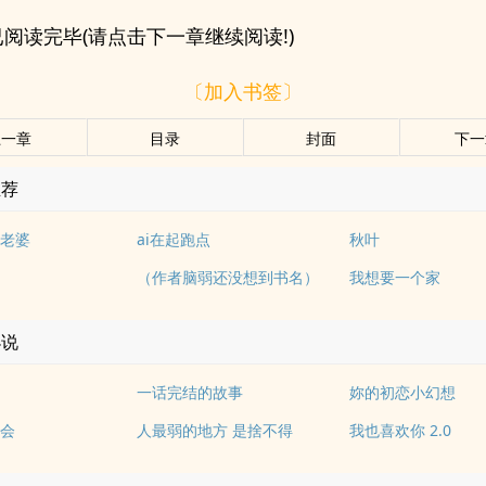
阅读完毕(请点击下一章继续阅读!)
〔加入书签〕
上一章
目录
封面
下一
推荐
老婆
ai在起跑点
秋叶
（作者脑弱还没想到书名）
我想要一个家
小说
一话完结的故事
妳的初恋小幻想
会
人最弱的地方 是捨不得
我也喜欢你 2.0