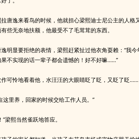
好了。”
熙拉唐逸来看鸟的时候，他就担心梁熙迪士尼公主的人格
颇有些无奈地扶额，他最受不了毛茸茸的东西。
唐逸明显要拒绝的表情，梁熙赶紧扯过他衣角耍赖：“我今
如果不实现的话一辈子都会遗憾的！好不好嘛……”
故作可怜地看着他，水汪汪的大眼睛眨了眨，又眨了眨……
能在这里养，回家的时候交给工作人员。”
！”梁熙当然雀跃地答应。