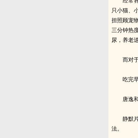
经常
只小猫、
担照顾宠
三分钟热
尿，养老
而对
吃完
唐逸
静默
法。