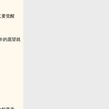
又要觉醒
年的愿望就