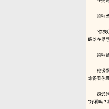
在拐
梁熙
“你
吸落在梁
梁熙
她慢
难得看你
感受
“好看吗？