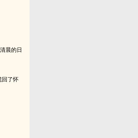
，清晨的日
揽回了怀