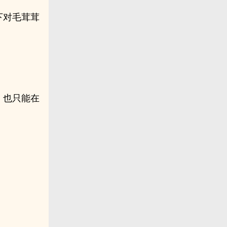
下对毛茸茸
，也只能在