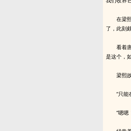
我们收养它
在梁
了，此刻
看着
是这个，
梁熙
“只
“嗯嗯