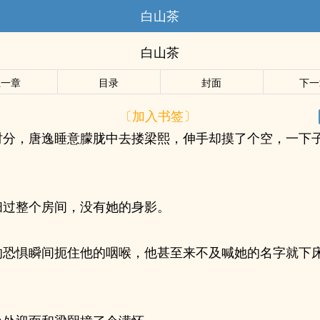
白山茶
白山茶
上一章
目录
封面
下一
〔加入书签〕
时分，唐逸睡意朦胧中去搂梁熙，伸手却摸了个空，一下
扫过整个房间，没有她的身影。
的恐惧瞬间扼住他的咽喉，他甚至来不及喊她的名字就下