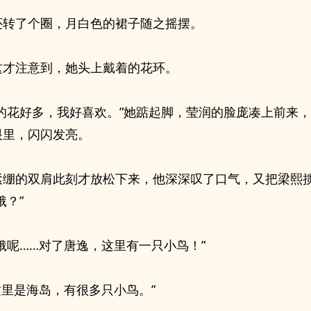
还转了个圈，月白色的裙子随之摇摆。
这才注意到，她头上戴着的花环。
里的花好多，我好喜欢。”她踮起脚，莹润的脸庞凑上前来
眼里，闪闪发亮。
紧绷的双肩此刻才放松下来，他深深叹了口气，又把梁熙
饿？”
饿呢……对了唐逸，这里有一只小鸟！”
这里是海岛，有很多只小鸟。”