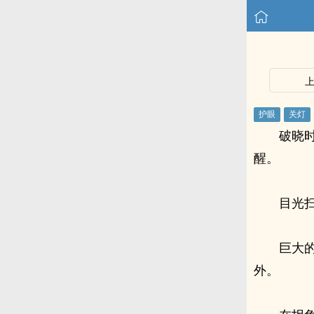
破晓
醒。
目光
巨大
外。