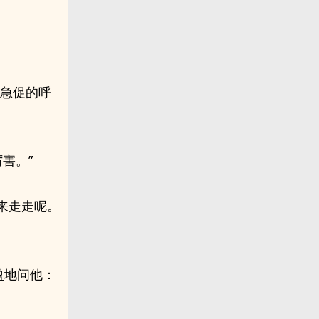
，急促的呼
害。”
来走走呢。
盈地问他：