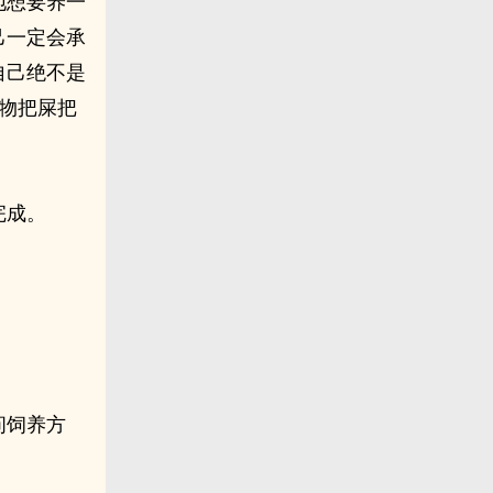
地想要养一
己一定会承
自己绝不是
物把屎把
完成。
问饲养方