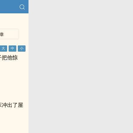
章
子把他惊
床冲出了屋