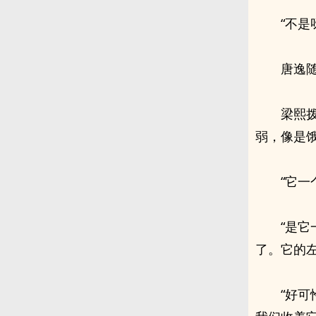
“不是
唐逸
梁熙
弱，像是
“它
“是
了。它的左
“好