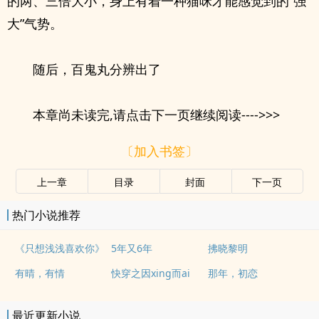
的两、三倍大小，身上有着一种猫咪才能感觉到的“强
大”气势。
随后，百鬼丸分辨出了
本章尚未读完,请点击下一页继续阅读---->>>
〔加入书签〕
上一章
目录
封面
下一页
热门小说推荐
《只想浅浅喜欢你》
5年又6年
拂晓黎明
有晴，有情
快穿之因xing而ai
那年，初恋
最近更新小说