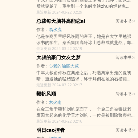
后就穿越了，重生到一个名叫李铁zhu的烂赌鬼
shen上。面对糟糕的人设，重生后的李东升首要任
最近更新 2024-03-22 02:29
务就是，赎回李铁zhu因贷款即将被强制收走的祖
总裁每天脑补高能恋ai
阅读本书
宅。面对这个遍地黄金的年代，前世一直是混吃等
作者 :
易水流
死李东升只知dao大概历史jin程，却并没有动手实
他是在商界里呼风唤雨的帝王，她是在大学里勉强
践的能力。几句忽悠，被欠款人成功被忽悠成合伙
读书的学生。秦氏集团高冷冰山总裁成就斐然，却
人。即将要jinru中国的一次xing筷子，还未火起来
患有双向qing感障碍，天才、易怒、抑郁而狂躁，
最近更新 2024-03-22 02:19
的gan脆面，还在萌芽时期的各商界大佬，这些都将
但又极度克制、自律，直到遇见她，总裁啥病都没
成为李东
大叔的豪门女友之梦
阅读本书
了！带回家的那一夜，她把他工作电脑毁了；带到
作者 :
心老的油腻大叔
公司的那一天，她把他衣服扯坏luo奔了；带她到外
中年大叔俞仲秋在离婚之后，巧遇离家出走的夏初
地出差，又遇上地震了……他一次又一次被她bi到失
晴，遭遇她的猛烈追求，终于拜倒在她的石榴裙
去理智，最后总裁只想说累了，毁灭吧。总裁妈妈
下。却在领证的当天飞来横祸，导致两人分离初晴
最近更新 2024-03-22 02:17
说：你们两个这是相ai相杀啊，宝贝儿。总裁chou
失忆。大叔好运赚得上亿资产，寻得初晴已是豪门
了kou烟忧郁的说:妈，她只想杀了我。
毅帆风顺
阅读本书
千金，只能反过来追求初晴，经过一段时间的同居
作者 :
木火南
生活，最终二人离婚。而恢复记忆的初晴，又倒回
在金三角于毅和刘帆见面了，一个金三角被毒贩老
来重新追求伤心yu绝的大叔。最终结果如何，尽在
鹰囚禁起来的化学天才刘帆，一位是被删除警察档
大叔的豪门女友之梦。
案的于毅。于毅卧底任务能否成功？而刘帆能否逃
最近更新 2024-03-22 02:16
脱老鹰的魔爪？老鹰能否顺利伏法？许正国能否抓
明日cao控者
阅读本书
住那个在警方nei部埋伏许久的jian细？一切的一切