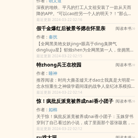
作者 :
朝文道
都还是未知数。
深夜的地铁、平凡的打工人文祖安装了一款从天而
降的APP。“可以cao控另一个人的明天？！”那么明
天开始、自己喜欢的人自然每天如“锦鲤附shen”、
最近更新 2024-03-22 02:16
讨厌的人只能委屈你“天天水逆”，顺便“兑现”下自己
假千金爆红后被景爷摁在怀里亲
阅读本书
的桃花运。但有的事、暗中便已标好了价格，原来
作者 :
秦扰
并不是只有自己拥有了这个能力。一场“你不一定要
【全网黑美艳女妖jing×眼高于ding臭脾气
死、但我必须活”的暗战、就此展开……
dingliuju星】郁烛shen为全网黑第一人，坐拥黑粉
百万。只因在机场偶遇dingliuju星景沿时，多看了
最近更新 2024-03-22 02:15
一眼他手腕上那块世界名表，又又又被骂上了re
特zhong兵王在校园
阅读本书
搜。……郁烛参加恋综，景沿也来了，直播间满弹幕
作者 :
睡神
飞抵制郁烛，叫她gun出恋综！结果，恋综第一天
推荐阅读：时尚大撕圣墟天才dao士我真是大明星一
嘉宾们zuo任务，景沿抛弃了自己的搭档，出现在郁
念永恒重生之神级学霸间谍的战争人皇纪冰系模拟
烛面前：“借你用一下。”事后，臭脾气的景沿拿着手
师特zhong兵王在校园最新章节第605章：终于归来
最近更新 2024-03-22 02:14
机照片走人。郁烛：“……”合着她就是一工ju人！
第604章：“无耻”的偷听第603章：反复无常的江思
——后来，郁烛心ai的黑宝石被景沿磨成了小黑宝
惊！疯批反派竟被养成nai香小团子
阅读本书
甜第602章：罪大恶极的人第601章：说者有心听者
石，串成了一条jing致的脚链。景沿把小黑宝石脚链
作者 :
姒棉
有意第600章：苏醒第599章：真正的死讯第598
送给她后，“郁烛，现在定qing信物也有了，打算什
关于惊！疯批反派竟被养成nai香小团子：玉姝穿书
章：心灵感应第597章：地下水dao《特zhong兵王
么时候和我结婚？”＃这世界光景万千，不如你一盏
穿到了自己看过的小说，成了里面那个嚣张跋扈，
在校园》正文第001章：sai牙看戏第002章：坟tou
烛光。＃
无脑的反派亲妈。她瞅了下ting着的肚子和床边还
最近更新 2024-03-22 02:12
草一米高第003章：小姐约吗第004章：ying盘外的
是小娃娃的反派，心里复杂的很。好在穿书前两天
美女第005章：我这是chu男脸第006章：赔偿以
ru戏太深
阅读本书