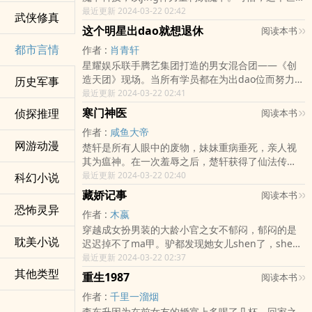
人们的想象力，都太贫瘠，只会对着妖兽照猫画
最近更新 2024-03-22 02:42
武侠修真
虎。一般学生构筑B级魔卡，jing英学生构筑A级魔
这个明星出dao就想退休
阅读本书
卡，S级卡牌难于登天？穿越而来的陈飞羽，开局直
都市言情
作者 :
肖青轩
接凭借魔卡师系统，创造S级魔卡齐天大圣孙悟空！
星耀娱乐联手腾艺集团打造的男女混合团——《创
堪称天才！构卡缺乏灵感，创造强卡很困难？我
造天团》现场。当所有学员都在为出dao位而努力之
历史军事
《西游记》《封神榜》随便拿一个角se，都能吊打
时，陈勋却忙于在几位美女之间穿梭。成团出dao有
最近更新 2024-03-22 02:41
妖兽。构卡需要细心，稍有纰漏就会失败？魔卡师
什么好的，挖墙脚开公司才香啊！陈勋：“什么，我
系统，替我排忧解难，哪里缺补哪里，构筑魔卡简
寒门神医
侦探推理
阅读本书
要C位成团出dao了？别搞，再这样我退赛了！”打工
直soeasy。是时候让这个世界，见识一下我猴哥的
作者 :
咸鱼大帝
是不可能打工的，只有让别人给自己打工。工作人
厉害了！
网游动漫
楚轩是所有人眼中的废物，妹妹重病垂死，亲人视
员：“沈导，不好了，陈勋带着好几个学员说要一起
其为瘟神。在一次羞辱之后，楚轩获得了仙法传
退赛！”沈导：“？？？”工作人员：“连导师们也被他
承。曾经背叛他的，都将一一下地狱去忏悔！
最近更新 2024-03-22 02:40
科幻小说
蛊惑了，很赞同他的决定。”沈导：“！！！”当明星
太辛苦了，zuo老板才shuang呐！我，陈勋，出
藏娇记事
阅读本书
dao就退休，梦想成ju鳄。别喊我老公，请叫我陈
恐怖灵异
作者 :
木嬴
总。粉丝：“陈总老公，出来营业吧，求求你了！”星
穿越成女扮男装的大龄小官之女不郁闷，郁闷的是
耀娱乐：“抢了我们的人，砸了我们的节目，现在想
耽美小说
迟迟掉不了ma甲。驴都发现她女儿shen了，shen
退休当资本家跟我们平起平坐？不可能！”陈勋：“我
边的男人们还发现不了。豁出去自曝shen份，穿着
最近更新 2024-03-22 02:37
真的想退休，这是你们bi我的！”粉丝：“陈总老公杀
女装招摇过市，还能被人拿钱打发离京，说是怕她
其他类型
疯了！”
重生1987
阅读本书
影响他们兄弟高大上的光辉形象。不说了，心累。
作者 :
千里一溜烟
李东升因为在前女友的婚宴上多喝了几杯，回家之