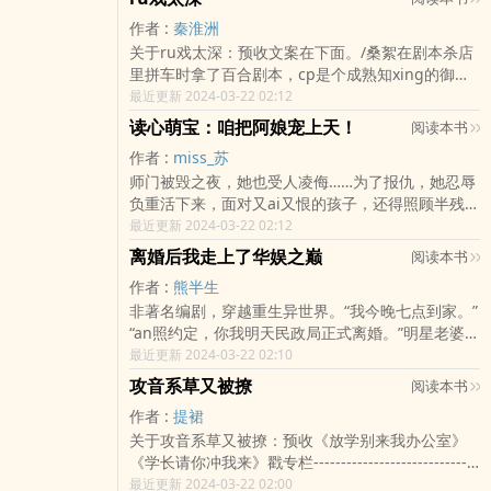
意外有了个空间，里tou采买了一大堆东西，回去是
shen相许第007章：室友丁鹏飞第008章：你就是一
作者 :
秦淮洲
不可能了，她心里给自己打个气，决定努力zhong
颗地雷第009章：夺命连环Call第010章：回忆之退
关于ru戏太深：预收文案在下面。/桑絮在剧本杀店
田养崽崽～只是那个原本断tui回来然后会失踪的丈
役上学第011章：怎么是你第012章：系花撞校花第
里拼车时拿了百合剧本，cp是个成熟知xing的御
夫，你看着我作甚！
013章：我要请假第014章：哭穷第015章：特别行
姐。她们互守秘密，丧尽天良，合作愉快。但最后
最近更新 2024-03-22 02:12
动小组第016章：包办未婚妻第017章：营救行动第
关tou桑絮把人家卖了。裴思渡：“？”桑絮没心没
018章：男人最专一第019章：面对质问第020章：
读心萌宝：咱把阿娘宠上天！
阅读本书
肺：“抱歉，任务需要。”*周一上班，总部调来的新
赔礼dao歉第021章：受辱第022章：秦格韵的追求
作者 :
miss_苏
总监姓裴，一shen职业装优雅冷艳，似笑非笑：“桑
者第023章：认输第024章：误会第025章：见se起
师门被毁之夜，她也受人凌侮……为了报仇，她忍辱
小姐，别来无恙。”桑絮仿佛被雷劈中：辞职还来得
意第026章：一见钟qing第027章：冰释前嫌第028
负重活下来，面对又ai又恨的孩子，还得照顾半残人
及吗？聚餐时领导喝醉，桑絮被迫送她回家。楼dao
章：qing圣孙乾第029章：必须要钱第030章：不安
士的师叔……她以为她的人生完dan了，孰料她崽甜
最近更新 2024-03-22 02:12
里，对方环住她脖颈：“你说对我一见钟qing，永远
分要守己第031章：未婚妻找上门第032章：听话才
萌孝顺会读心，她师叔ma甲大佬还自带空间。她一
都不会负我。
有钱第033章：作死的人儿第034章：该死的鬼第
离婚后我走上了华娱之巅
阅读本书
不小心被宠上了天！只是，她崽怎么越长越像她师
035章：卖shen第036章：同学聚会第037章：气氛
作者 :
熊半生
叔了？[ma甲版]穿成废柴的叶青鸾，就gan了一件
不对第038章：jing英大队第039章：我是gan什么
非著名编剧，穿越重生异世界。“我今晚七点到家。”
有意义的事儿——在山下的死人堆里扒拉出来一个
的第040章：大人物和前男友第041章：有没有问过
“an照约定，你我明天民政局正式离婚。”明星老婆电
小孩儿，给背上山了。这小孩儿不会说话，不会走
我第042章：教训伪君子第043章：不欢而散第044
话挂断，池默深呼xi一kou气：真香定律，这辈子都
最近更新 2024-03-22 02:10
路，还什么都不记得了。她real满意，终于又找到一
章：kou是心非第045章：真男人的初恋第046章：
不可能！PS：开局立项影视剧，三章婚离不墨迹，
条比她还废的废柴啦！可是，哎？他怎么摇shen变
攻音系草又被撩
wei藉心灵第047章：点名负责人第048章：讨价还
阅读本书
自备纸巾，欢迎各路dao友大驾光临！
成了高高在上的他？[腹黑版]她给自己捡回来的小
价第049章：回到基地第050章：不和谐的小组成员
作者 :
提裙
弟，孰料被师父看中，抢先收为他的师弟，结果摇
第051章：不愉快的基地生活第052章：挑事儿jing
关于攻音系草又被撩：预收《放学别来我办公室》
shen一变成了她师叔！她：师叔请谨守师门规矩，
第053章：神侃第054章：手机第055章：晚自习第
《学长请你冲我来》戳专栏------------------------------
非礼勿视，非礼勿动！他：我怎么才能不当你师
056章：又土又博学第057章：jin张的秦大系花第
-----【本文文案】大三上学期伊始，孟居邻床来了个
最近更新 2024-03-22 02:00
叔？她：师父成命，师门规矩森严，你改不了了~