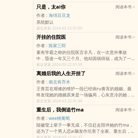
058章：可是我有主儿了第059章：你会离开我吗第
新面孔。tui长腰细深锁骨，肤白貌美九toushen，
他：那我杀了你师父，然后再毁了这山月门……如
只是，太ai你
阅读本书
060章：被迫报名第061章：被bi无奈第062章：yin
长得活像他曾an照自己审美定制的那款bjd娃娃。终
何？[大佬版]想当喜娘子？我把你客户的命定qing
魂不散第063章：故意冤枉第064章：初吻的感觉第
作者 :
海绵豆豆龙
ri美se在畔，孟居实在忍不住偶尔欣赏两眼，在“玩
缘都摆在你面前，照着找就行。想破奇案？我替你
065章：公私分明第066章：真男人的父母第067
系统默认
偶成jing”的超真实感官下默念：21世纪高知青年，
人挡杀人，佛挡杀佛！想走上朝堂？握我的手，我
章：又被bi婚第068章：请求还是命令第069章：男
最近更新 2024-03-22 01:59
不信谣，不传谣。后来他又亲眼见美人室友穿着连
让这朝堂上下全都跪倒在你面前！想终shen不
人女人论第070章：两个人的巧克力第071章：qing
帽运动装站在拳台
嫁？……那不行！至少，你得让我守在你shen边。
开挂的住院医
阅读本书
侣运动装第072章：声势浩大第073章：比赛规则第
[空间版]她：啊啊啊，好想嗑瓜子儿啊！（明朝以后
074章：zhong子选手第075章：污到天荒地老第
作者 :
陈家三郎
才有的）他：现在炒。她：啊啊啊，好想吃宫保ji丁
076章：最有效的鼓励第077章：完美的投篮第078
素有学霸之称的住院医言非凡，在一次意外事故
啊！（唐朝没辣椒，没炒锅，没花生）他：zuo好
章：拙劣的投篮第079章：最幸运的后补球员第080
中，昏迷一年又三个月。他却因祸得福，成为了一
了。她：……汉堡？他：新作rou夹馍，你尝。她：
章：yin谋揭穿第081章：秦格韵的挑衅第082章：损
个开挂的学习天才，踏上了通往医学巅峰的dao
最近更新 2024-03-22 01:58
fei宅水？！他：给。她掀桌：快点说，你还有什么
人水平第083章：欢喜冤家第084章：将要袭来的报
路……PS.等更的书友可点阅完本jing品老书《妙手心
离婚后我的人生开挂了
好东西瞒着我？他：先吃了我，以后你想吃什么都
阅读本书
复第085章：姓季的室友第086章：打退堂鼓第087
医》、《广告界天王》。
给你整。[捡小孩版]师叔：我是她从山下死人堆里捡
章：怂恿表白第088章：还算是圆满第089章：蓝飞
作者 :
南北有乔木
的。祆正：我也是！我是她从西市nu隶堆里捡的。
鸿的烦恼第090章：警察署长的请求第091章：张岚
王青芸在艰难的维护一段已经病ru膏肓的婚姻。最
崔郎：我也是……被她从鬼门关前捡回来一条命。沐
心受辱第092章：千钧一发第093章：掷杯游戏第
终发现她的婚姻原来是一场骗局，心灰意冷的她，
儿：我也！众：？？？沐儿：我阿娘说我是她从垃
094章：亲爹打儿子第095章：帮忙善后之事第096
终于下定决心，结束了这段让她痛不yu生的婚姻。
最近更新 2024-03-22 01:39
圾堆捡回来的！众：……
章：幸福的早餐第097章：硝烟四起第098章：正式
找回了迷失的自己，实现了自己的人生理想成为了
重生后，我倒追竹ma
阅读本书
比赛规则第099章：拉开帷幕第100章：初战告捷第
著名的作家，并遇到了三观相合，志趣相投的另一
101章：秦格韵的信誉卡第102章：jin急召回第103
作者 :
wee桃葡萄
半江枫，走上人生巅峰。
章：联合调查专案组第104章：新室友到来第105
陆徽莹上辈子一事无成，不仅赶走陪伴她的竹ma，
章：姐弟重逢第106章：林牧与林乔第107章：林牧
还为了一个男人恋ai脑发作坑害了全家。重生后，她
表面上的shen世第108章：生离死别第109章：初见
痛定思痛，决定远离渣男。帮助哥哥解决雪灾，给
最近更新 2024-03-22 01:37