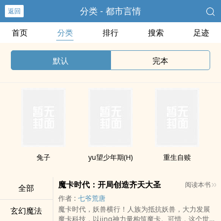
分类 - 都市言情
返回
首页
分类
排行
搜索
足迹
默认
完本
兔子
yu望少年期(H)
重生自赎
魔卡时代：开局创造齐天大圣
阅读本书
全部
作者 :
七爷荒唐
魔卡时代，妖兽横行！人族为抵抗妖兽，大力发展
玄幻魔法
魔卡科技，以jing神力量构筑魔卡。可惜，这个世界