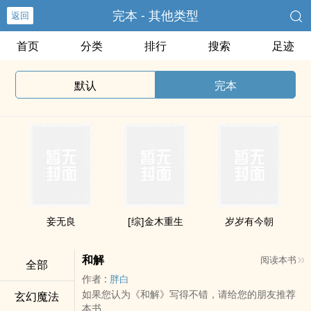
完本 - 其他类型
返回
首页
分类
排行
搜索
足迹
默认
完本
妾无良
[综]金木重生
岁岁有今朝
和解
阅读本书
全部
作者 :
胖白
如果您认为《和解》写得不错，请给您的朋友推荐
玄幻魔法
本书