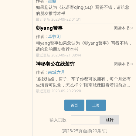
作者 :
墨觴
如果您认为《花语寄qing(GL)》写得不错，请给您
的朋友推荐本书
最近更新 2023-09-22 01:31
朝yang警事
阅读本书
作者 :
卓牧闲
朝yang警事如果您认为《朝yang警事》写得不错，
请给您的朋友推荐本书
最近更新 2023-09-21 08:44
神秘老公在线装穷
阅读本书
作者 :
南城六月
“跟我结婚，房子、车子你都可以拥有，每个月还有
生活费可以拿，怎么样？”顾南城眯眼看着眼前这个
一脸高傲的女人，“和我结婚，你就是看中了我的一
最近更新 2023-09-20 23:20
无所有？”唐亦可点tou，“对，就是因为你很穷。”只
是，婚后……谁能告诉她，她这个穷酸老公怎么摇
首页
上页
shen一变，成为跨国集团的总裁，还shen价上亿
呢？如果您认为《神秘老公在线装穷》写得不错，
输入页数
请给您的朋友推荐本书
(第
25
/
25
页)当前
20
条/页