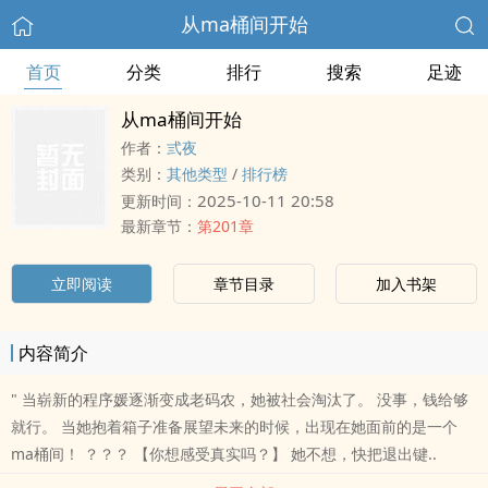
从ma桶间开始
首页
分类
排行
搜索
足迹
从ma桶间开始
作者：
弎夜
类别：
其他类型
/
排行榜
2025-10-11 20:58
更新时间：
最新章节：
第201章
立即阅读
章节目录
加入书架
内容简介
" 当崭新的程序媛逐渐变成老码农，她被社会淘汰了。 没事，钱给够
就行。 当她抱着箱子准备展望未来的时候，出现在她面前的是一个
ma桶间！ ？？？ 【你想感受真实吗？】 她不想，快把退出键..