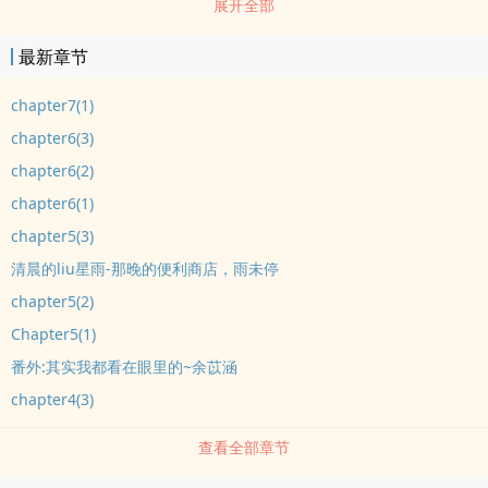
展开全部
當她離我越來越遠時我已無法挽救????????????????????-季祥亦戀愛時
可能每個人智商都會降低吧!????????????????????-余苡涵旁人看來我可
最新章节
能是主角但誰知dao我才是幕後兇手?????????????????????-程宇洋?在愛
qing世界中我們跌跌撞撞失去了所有也怡然自得但是那些錯過彼此的
chapter7(1)
人呢????????????????????-作者君~歌曲:TaylorSwiftRED書封:感謝星光
chapter6(3)
冥觴製作，侵權及撤更新:不定期更新，請見諒番外:1.其實我都看在眼
chapter6(2)
裡的~余苡涵2.真真假假，假假真真~程宇洋3.早知如此，何必當初~季
chapter6(1)
祥亦4.我不懦弱，至少外表不是~黎佳蓁愛qing系列作:清晨的liu星雨
chapter5(3)
淋雨。喧囂方糖不甜頃刻之間，我愛上了你甜到你的心坎裡短文集奇
幻系列作:權力之光姚曲銀居(暫)facebook:綺語吃旗魚
清晨的liu星雨-那晚的便利商店，雨未停
instagram:@chiyu-juvia1050209
chapter5(2)
Chapter5(1)
番外:其实我都看在眼里的~余苡涵
chapter4(3)
查看全部章节