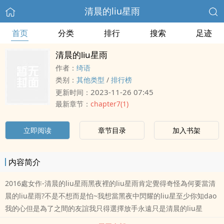
清晨的liu星雨
首页
分类
排行
搜索
足迹
清晨的liu星雨
作者：
绮语
类别：
其他类型
/
排行榜
2023-11-26 07:45
更新时间：
最新章节：
chapter7(1)
立即阅读
章节目录
加入书架
内容简介
2016處女作-清晨的liu星雨黑夜裡的liu星雨肯定覺得奇怪為何要當清
晨的liu星雨?不是不想而是怕~我想當黑夜中閃耀的liu星至少你知dao
我的心但是為了之間的友誼我只得選擇放手永遠只是清晨的liu星
雨????????????????????-向琉晨我bi著自己不去正視自己的愛意殊不知