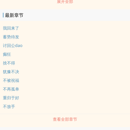
展开全部
魘。從此他家破人亡，獨留於世。他加ru軍隊，bi迫自己拾起屠刀，
當最後一個敵人倒在他面前時，他成為了冷qing冷血之人，開心時不
最新章节
會大笑，難過時不會大哭，除了自己這條命，他什麼都不剩了。「我
的夢想是一家人能夠齊齊整整，永遠生活在一起。」---------------------
我回来了
------------------------------------------------------------------她是家中老幺，
蓄势待发
一生最大的夢想便是成為一名真正的醫生，懸壺濟世。但家人的反
讨回公dao
對，世俗的眼光卻成為了她前行的最大阻礙。她不要，她不要受婚姻
癫狂
的束縛，呆在一方天地，一輩子相夫教子。「我想當護士，將來我還
捨不得
要考醫生，我不想放棄這一切。」-------------------------------------------
--------------------------------------------當孑然一shen的他遇上倔強冷漠
犹豫不决
的她，是否能讓他的心臟再次tiao動起來，讓他再次感到溫nuan，得
不被祝福
到愛？他說——「記住，如果再有不長眼的男人向你示愛，就告訴他
不再孤单
們，你是我張成毅的女人，若想死，儘guan放馬過來。」她說——
重归于好
「如果再有不長眼的男人向我示愛，我會告訴他們，張成毅是我這輩
不放手
子唯一的男人，若想死......」蔡珮玲微笑地拿出了kou袋中的手術刀，
「我不介意送他們一程。」「這輩子，下輩子，下下輩子，我只愛張
查看全部章节
成毅，只會嫁給張成毅。如果他一輩子都不醒來，我就照顧他一輩
子。如果他死了，那我也會跟著他，不喝孟婆湯，過了奈何橋，來世