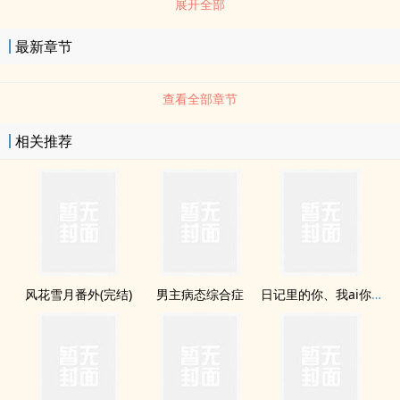
展开全部
的青chun。方映岑总搞不懂莫允澈。他眼里若有似无的悲伤、他一次
一次的出手相救、他那无意间liulou出的温柔，让她渐渐的，从讨
最新章节
厌，到喜欢。恋ai经验为零的她，努力的想要靠近他。哪怕只有一点
点也好，她也想更靠近一步。喜欢上他，让方映岑了解到，在aiqing
查看全部章节
中，她没有想像中那幺理智。只要看见他的笑颜，似乎一切的辛苦都
不算什幺。纵使路途坎坷，但只要看见你的笑容便已足矣。为了下一
相关推荐
次的花开，我能jian决的说：我不后悔。粉专??天涯海角（浅涯）闲
聊??这不是nue文，可以安心服用！！！书封??目前自製。图源网路，
侵权即撤。欢乐80%、nue心20%，将这个故事，献给各位闪闪发亮
的青chun。
风花雪月番外(完结)
男主病态综合症
日记里的你、我ai你。