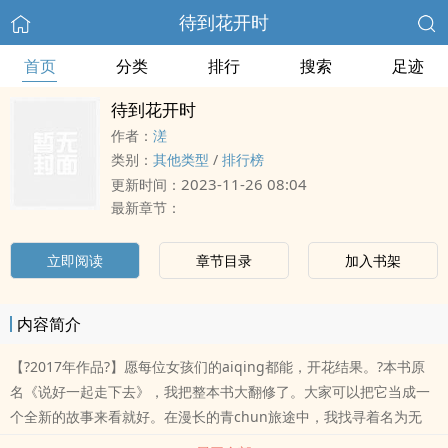
待到花开时
首页
分类
排行
搜索
足迹
待到花开时
作者：
溠
类别：
其他类型
/
排行榜
2023-11-26 08:04
更新时间：
最新章节：
立即阅读
章节目录
加入书架
内容简介
【?2017年作品?】愿每位女孩们的aiqing都能，开花结果。?本书原
名《说好一起走下去》，我把整本书大翻修了。大家可以把它当成一
个全新的故事来看就好。在漫长的青chun旅途中，我找寻着名为无
憾、无惧的光。而你眼底倒映的星光，闪耀了我的世界，更闪耀了我